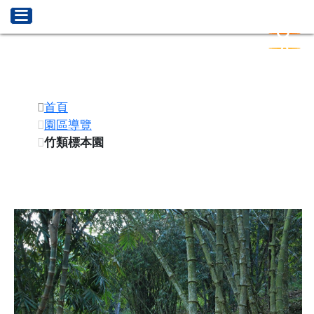
扇平森林生態
關鍵字搜
字級設定
首頁
園區導覽
竹類標本園